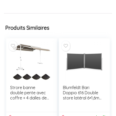
Produits Similaires
Strore banne
Blumfeldt Bari
double pente avec
Doppio 616 Double
coffre + 4 dalles de
store latéral 6×1,6m
lestage – 4 x 3 m –
aluminium -
store double pente
anthracite