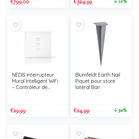
€
799,00
€
324,99
10%
NEDIS Interrupteur
Blumfeldt Earth Nail
Mural Intelligent WiFi
Piquet pour store
– Contrôleur de
latéral Bari
rideaux, volets ou
stores
€
29,99
€
24,99
50%