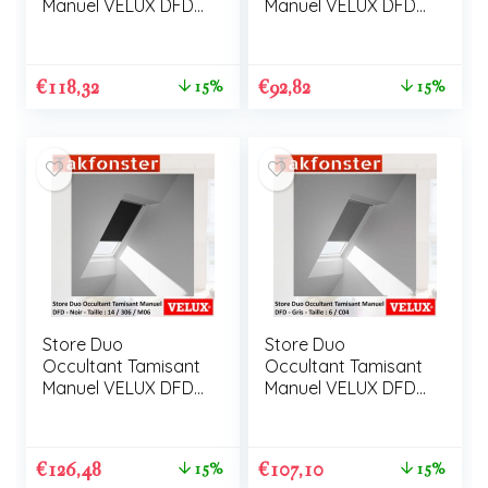
Manuel VELUX DFD
Manuel VELUX DFD
MK04
102
€
118,32
€
92,82
15%
15%
Store Duo
Store Duo
Occultant Tamisant
Occultant Tamisant
Manuel VELUX DFD
Manuel VELUX DFD
14 / 306 / M06
6 / C04
€
126,48
€
107,10
15%
15%