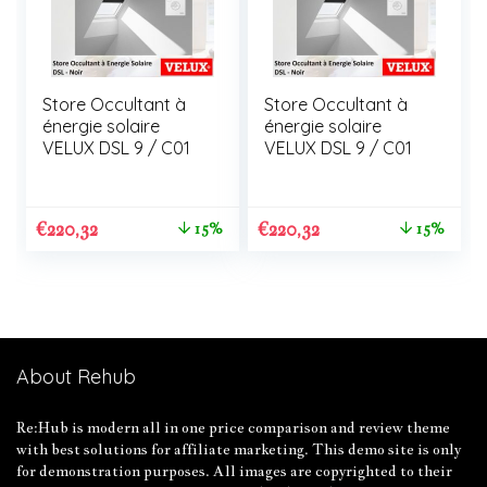
Store Occultant à
Store Occultant à
énergie solaire
énergie solaire
VELUX DSL 9 / C01
VELUX DSL 9 / C01
€
220,32
€
220,32
15%
15%
About Rehub
Re:Hub is modern all in one price comparison and review theme
with best solutions for affiliate marketing. This demo site is only
for demonstration purposes. All images are copyrighted to their