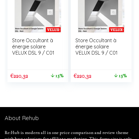
Store Occultant à
Store Occultant à
énergie solaire
énergie solaire
VELUX DSL 9 / C01
VELUX DSL 9 / C01
€
220,32
€
220,32
15%
15%
About Rehub
Re:Hub is modern all in one price comparison and review theme
with best solutions for affiliate marketing. This demo site is only