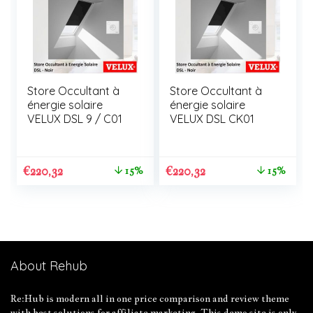
Store Occultant à
Store Occultant à
énergie solaire
énergie solaire
VELUX DSL 9 / C01
VELUX DSL CK01
€
220,32
€
220,32
15%
15%
About Rehub
Re:Hub is modern all in one price comparison and review theme
with best solutions for affiliate marketing. This demo site is only