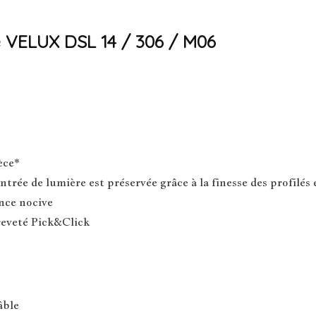
re VELUX DSL 14 / 306 / M06
èce*
ntrée de lumière est préservée grâce à la finesse des profilés 
nce nocive
reveté Pick&Click
âble