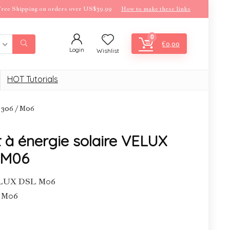
ree Shipping on orders over US$39.99
How to make these links
0
€
0,00
Login
Wishlist
HOT Tutorials
 306 / M06
t à énergie solaire VELUX
 M06
VELUX DSL M06
/ M06