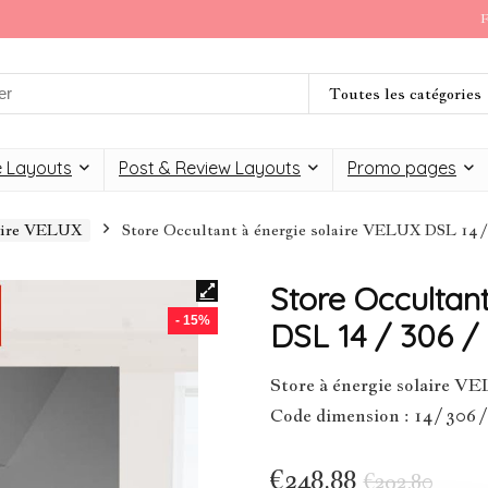
F
Toutes les catégories
 Layouts
Post & Review Layouts
Promo pages
laire VELUX
Store Occultant à énergie solaire VELUX DSL 14 /
Store Occultan
- 15%
DSL 14 / 306 /
Store à énergie solaire 
Code dimension : 14 / 306 
€
248,88
€
292,80