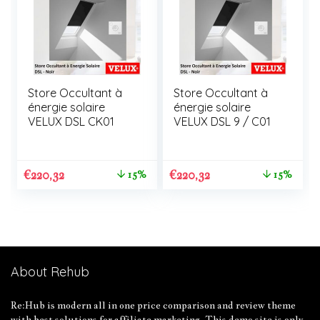
Store Occultant à
Store Occultant à
énergie solaire
énergie solaire
VELUX DSL CK01
VELUX DSL 9 / C01
€
220,32
€
220,32
15%
15%
About Rehub
Re:Hub is modern all in one price comparison and review theme
with best solutions for affiliate marketing. This demo site is only