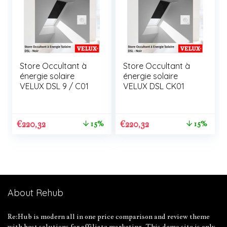
Store Occultant à
Store Occultant à
énergie solaire
énergie solaire
VELUX DSL 9 / C01
VELUX DSL CK01
€
220,32
€
220,32
15%
15%
About Rehub
Re:Hub is modern all in one price comparison and review theme
with best solutions for affiliate marketing. This demo site is only