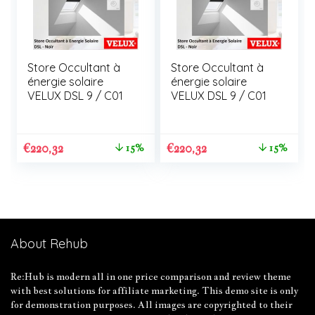
Store Occultant à
Store Occultant à
énergie solaire
énergie solaire
VELUX DSL 9 / C01
VELUX DSL 9 / C01
€
220,32
€
220,32
15%
15%
About Rehub
Re:Hub is modern all in one price comparison and review theme
with best solutions for affiliate marketing. This demo site is only
for demonstration purposes. All images are copyrighted to their