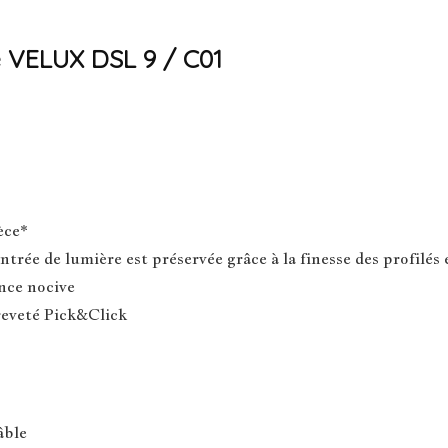
e VELUX DSL 9 / C01
èce*
ntrée de lumière est préservée grâce à la finesse des profilés 
nce nocive
reveté Pick&Click
âble