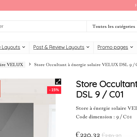
F
Toutes les catégories
 Layouts
Post & Review Layouts
Promo pages
laire VELUX
Store Occultant à énergie solaire VELUX DSL 9 / 
Store Occultan
- 15%
DSL 9 / C01
Store à énergie solaire 
Code dimension : 9 / C01
€
220,32
€
259,20