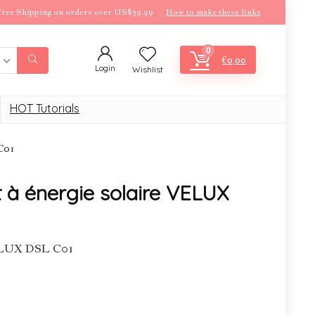
ree Shipping on orders over US$39.99
How to make these links
0
€
0,00
Login
Wishlist
HOT Tutorials
C01
t à énergie solaire VELUX
VELUX DSL C01