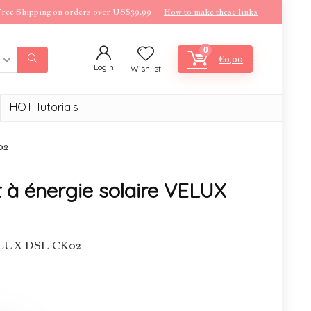
ree Shipping on orders over US$39.99
How to make these links
0
€
0,00
Login
Wishlist
HOT Tutorials
02
t à énergie solaire VELUX
 VELUX DSL CK02