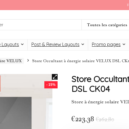
F
Toutes les catégories
 Layouts
Post & Review Layouts
Promo pages
laire VELUX
Store Occultant à énergie solaire VELUX DSL CK
Store Occultan
- 15%
DSL CK04
Store à énergie solaire
€
223,38
€
262,80