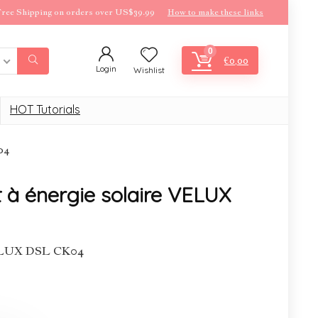
ree Shipping on orders over US$39.99
How to make these links
0
€
0,00
Login
Wishlist
HOT Tutorials
04
t à énergie solaire VELUX
 VELUX DSL CK04