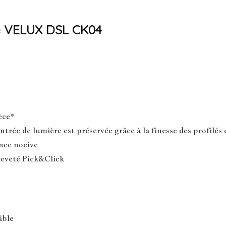
re VELUX DSL CK04
èce*
ntrée de lumière est préservée grâce à la finesse des profilés 
nce nocive
reveté Pick&Click
âble