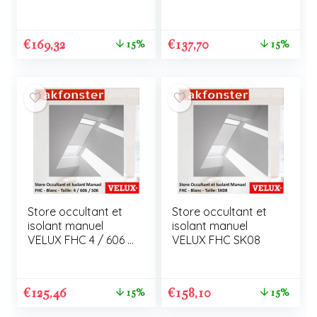
U04
€
169,32
€
137,70
15%
15%
Store occultant et
Store occultant et
isolant manuel
isolant manuel
VELUX FHC 4 / 606 /
VELUX FHC SK08
S06
€
125,46
€
158,10
15%
15%