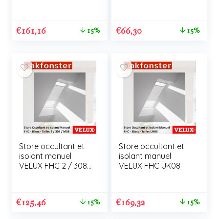
/ U08
CK02
€
161,16
€
66,30
15%
15%
Store occultant et
Store occultant et
isolant manuel
isolant manuel
VELUX FHC 2 / 308
VELUX FHC UK08
/ M08
€
125,46
€
169,32
15%
15%