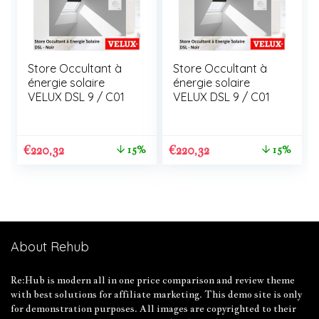
Store Occultant à
Store Occultant à
énergie solaire
énergie solaire
VELUX DSL 9 / C01
VELUX DSL 9 / C01
€
220,32
€
220,32
15%
15%
About Rehub
Re:Hub is modern all in one price comparison and review theme
with best solutions for affiliate marketing. This demo site is only
for demonstration purposes. All images are copyrighted to their