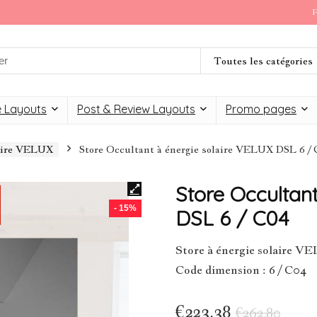
F
Toutes les catégories
 Layouts
Post & Review Layouts
Promo pages
laire VELUX
Store Occultant à énergie solaire VELUX DSL 6 /
Store Occultan
- 15%
DSL 6 / C04
Store à énergie solaire 
Code dimension : 6 / C04
€
223,38
€
262,80