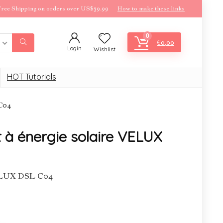
ree Shipping on orders over US$39.99
How to make these links
0
€
0,00
Login
Wishlist
HOT Tutorials
 C04
t à énergie solaire VELUX
VELUX DSL C04