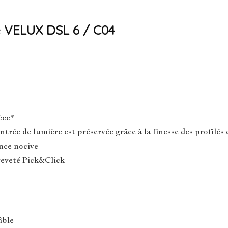
re VELUX DSL 6 / C04
èce*
ntrée de lumière est préservée grâce à la finesse des profilés 
nce nocive
reveté Pick&Click
âble