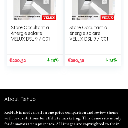
Store Occultant à
Store Occultant à
énergie solaire
énergie solaire
VELUX DSL 9 / C01
VELUX DSL 9 / C01
€
220,32
€
220,32
15%
15%
About Rehub
Re:Hub is modern all in one price comparison and review theme
with best solutions for affiliate marketing. This demo site is only
for demonstration purposes. All images are copyrighted to their