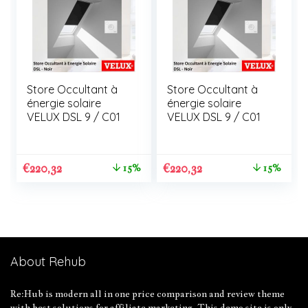
Store Occultant à
Store Occultant à
énergie solaire
énergie solaire
VELUX DSL 9 / C01
VELUX DSL 9 / C01
€
220,32
€
220,32
15%
15%
About Rehub
Re:Hub is modern all in one price comparison and review theme
with best solutions for affiliate marketing. This demo site is only