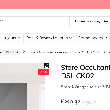
F
Toutes les catégories
 Layouts
Post & Review Layouts
Promo pages
laire VELUX
Store Occultant à énergie solaire VELUX DSL CK
Store Occultan
- 15%
DSL CK02
Store à énergie solaire
€
220,32
€
259,20