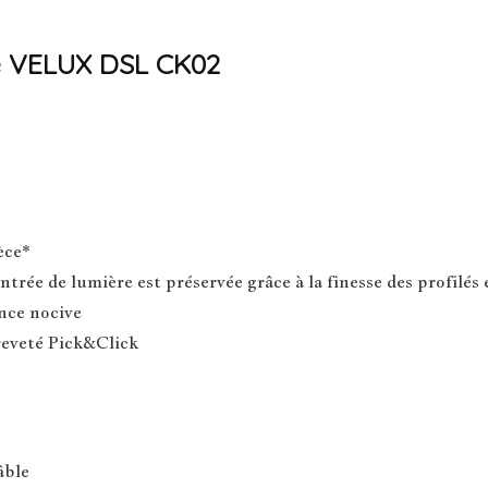
re VELUX DSL CK02
èce*
ntrée de lumière est préservée grâce à la finesse des profilés 
nce nocive
reveté Pick&Click
âble