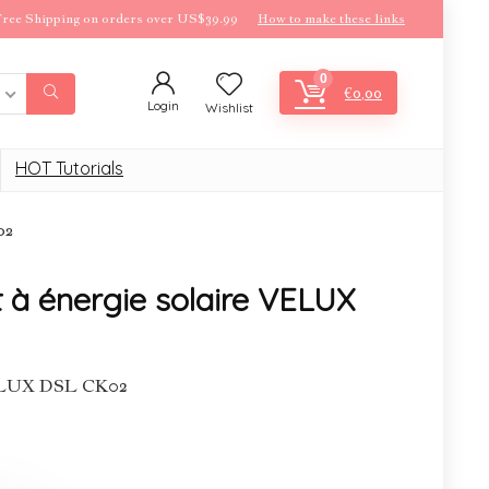
ree Shipping on orders over US$39.99
How to make these links
0
€
0,00
Login
Wishlist
HOT Tutorials
02
t à énergie solaire VELUX
 VELUX DSL CK02