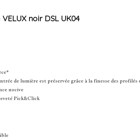
re VELUX noir DSL UK04
èce*
ntrée de lumière est préservée grâce à la finesse des profilés 
nce nocive
reveté Pick&Click
âble