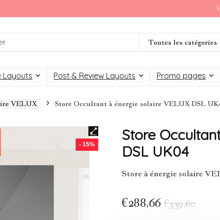
F
Toutes les catégories
 Layouts
Post & Review Layouts
Promo pages
laire VELUX
Store Occultant à énergie solaire VELUX DSL U
Store Occultan
- 15%
DSL UK04
Store à énergie solaire
€
288,66
€
339,60