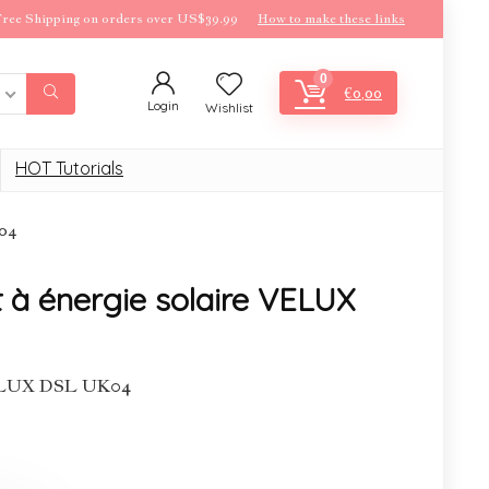
ree Shipping on orders over US$39.99
How to make these links
0
€
0,00
Login
Wishlist
HOT Tutorials
K04
t à énergie solaire VELUX
 VELUX DSL UK04