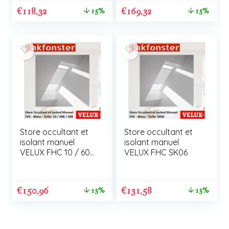
€
118,32
€
169,32
15%
15%
Store occultant et
Store occultant et
isolant manuel
isolant manuel
VELUX FHC 10 / 608
VELUX FHC SK06
/ S08
€
150,96
€
131,58
15%
15%