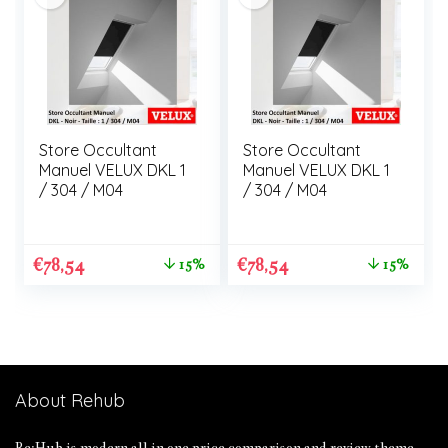
Store Occultant
Store Occultant
Manuel VELUX DKL 1
Manuel VELUX DKL 1
/ 304 / M04
/ 304 / M04
€
78,54
€
78,54
15%
15%
About Rehub
Re:Hub is modern all in one price comparison and review theme