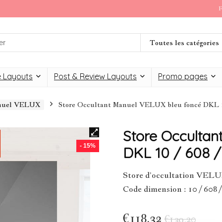
F
Toutes les catégories
 Layouts
Post & Review Layouts
Promo pages
anuel VELUX
Store Occultant Manuel VELUX bleu foncé DKL 10
Store Occultan
- 15%
DKL 10 / 608 /
Store d’occultation VELU
Code dimension : 10 / 608 
€
118,32
€
139,20