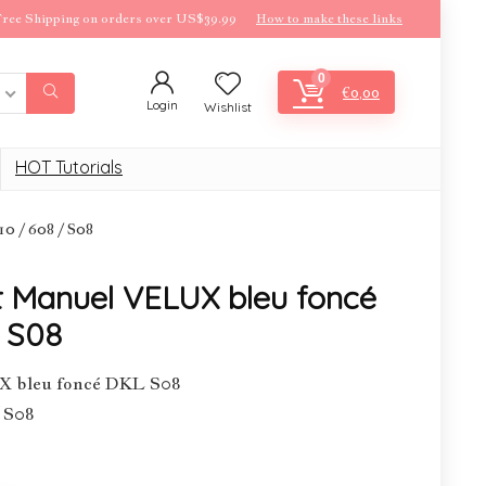
ree Shipping on orders over US$39.99
How to make these links
0
€
0,00
Login
Wishlist
HOT Tutorials
 / 608 / S08
t Manuel VELUX bleu foncé
 S08
X bleu foncé DKL S08
/ S08