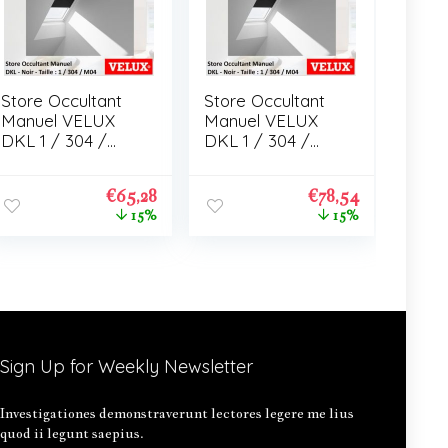
Store Occultant
Store Occultant
Manuel VELUX
Manuel VELUX
DKL 1 / 304 /
DKL 1 / 304 /
M04
M04
€
65,28
€
78,54
15%
15%
Sign Up for Weekly Newsletter
Investigationes demonstraverunt lectores legere me lius
quod ii legunt saepius.