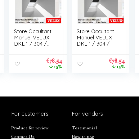
Store Occultant
Store Occultant
Manuel VELUX
Manuel VELUX
DKL 1 / 304 /
DKL 1 / 304 /
M04
M04
€
78,54
€
78,54
15%
15%
For customers
For vendors
Product for review
Testimonial
Contact Us
How to use