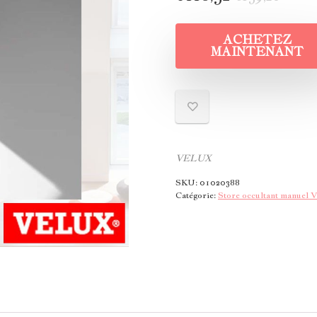
ACHETEZ
MAINTENANT
VELUX
SKU:
01020388
Catégorie:
Store occultant manuel