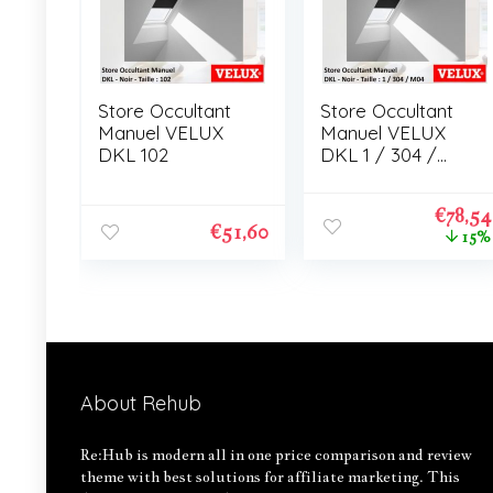
Store Occultant
Store Occultant
Manuel VELUX
Manuel VELUX
DKL 102
DKL 1 / 304 /
M04
€
78,54
€
51,60
15%
About Rehub
Re:Hub is modern all in one price comparison and review
theme with best solutions for affiliate marketing. This