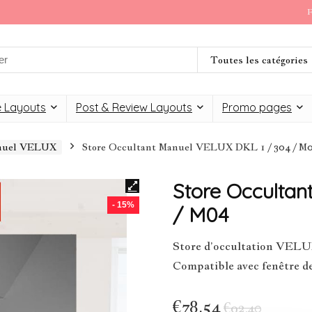
F
Toutes les catégories
 Layouts
Post & Review Layouts
Promo pages
anuel VELUX
Store Occultant Manuel VELUX DKL 1 / 304 / M
Store Occultan
- 15%
/ M04
Store d’occultation VEL
Compatible avec fenêtre de
€
78,54
€
92,40