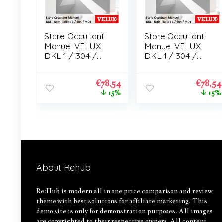
Store Occultant
Store Occultant
Manuel VELUX
Manuel VELUX
DKL 1 / 304 /
DKL 1 / 304 /
M04
M04
€
78,54
€
78,54
15%
15%
About Rehub
Re:Hub is modern all in one price comparison and review
theme with best solutions for affiliate marketing. This
demo site is only for demonstration purposes. All images
are copyrighted to their respective owners. All content