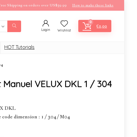
ree Shipping on orders over US$39.99
How to make these links
0
€
0,00
Login
Wishlist
HOT Tutorials
04
t Manuel VELUX DKL 1 / 304
UX DKL
 code dimension : 1 / 304 / M04