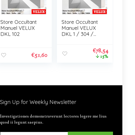
Store Occultant
Store Occultant
Manuel VELUX
Manuel VELUX
DKL 102
DKL 1 / 304 /
M04
€
78,54
€
51,60
15%
Sign Up for Weekly Newsletter
Investigationes demonstraverunt lectores legere me lius
quod ii legunt saepius.