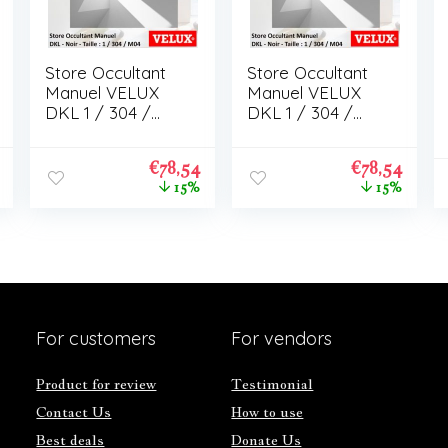
Store Occultant
Store Occultant
Manuel VELUX
Manuel VELUX
DKL 1 / 304 /
DKL 1 / 304 /
M04
M04
€
78,54
€
78,54
15%
15%
For customers
For vendors
Product for review
Testimonial
Contact Us
How to use
Best deals
Donate Us