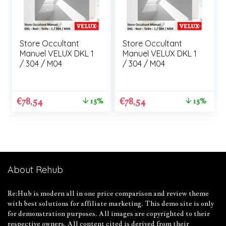
Store Occultant
Store Occultant
Manuel VELUX DKL 1
Manuel VELUX DKL 1
/ 304 / M04
/ 304 / M04
€
78,54
€
78,54
15%
15%
About Rehub
Re:Hub is modern all in one price comparison and review theme
with best solutions for affiliate marketing. This demo site is only
for demonstration purposes. All images are copyrighted to their
respective owners. All content cited is derived from their