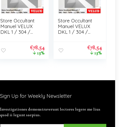
Store Occultant
Store Occultant
Manuel VELUX
Manuel VELUX
DKL 1 / 304 /
DKL 1 / 304 /
M04
M04
€
78,54
€
78,54
15%
15%
Sign Up for Weekly Newsletter
Investigationes demonstraverunt lectores legere me lius
quod ii legunt saepius.