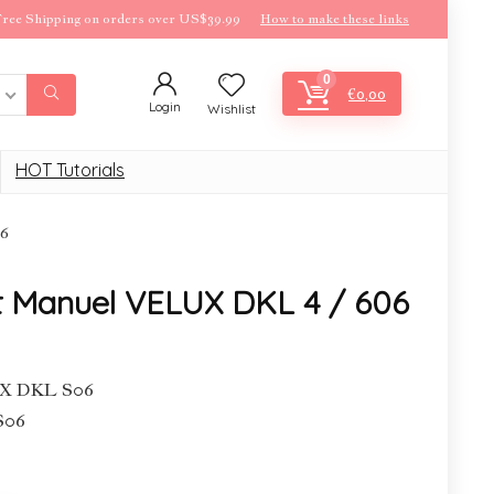
ree Shipping on orders over US$39.99
How to make these links
0
€
0,00
Login
Wishlist
HOT Tutorials
06
t Manuel VELUX DKL 4 / 606
UX DKL S06
 S06