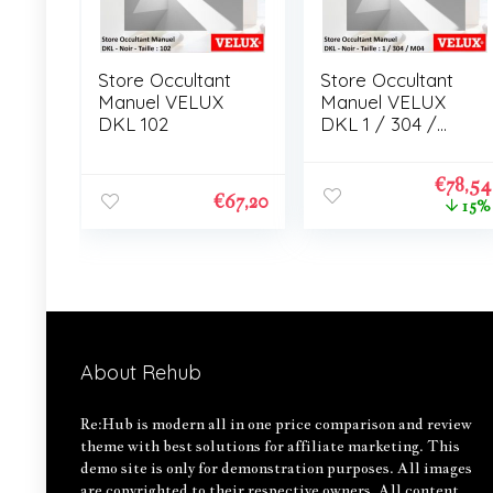
Store Occultant
Store Occultant
Manuel VELUX
Manuel VELUX
DKL 102
DKL 1 / 304 /
M04
€
78,54
€
67,20
15%
About Rehub
Re:Hub is modern all in one price comparison and review
theme with best solutions for affiliate marketing. This
demo site is only for demonstration purposes. All images
are copyrighted to their respective owners. All content