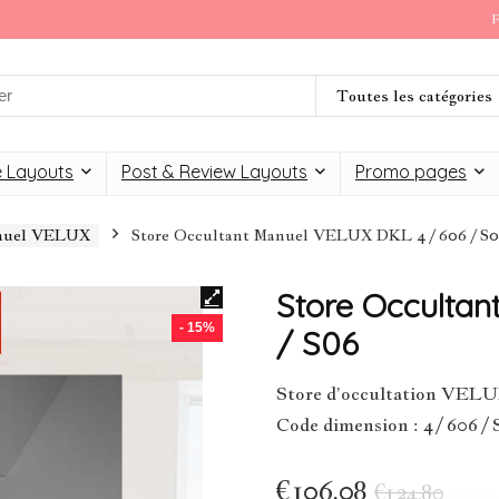
F
Toutes les catégories
 Layouts
Post & Review Layouts
Promo pages
anuel VELUX
Store Occultant Manuel VELUX DKL 4 / 606 / S
Store Occultan
- 15%
/ S06
Store d’occultation VEL
Code dimension : 4 / 606 /
€
106,08
€
124,80