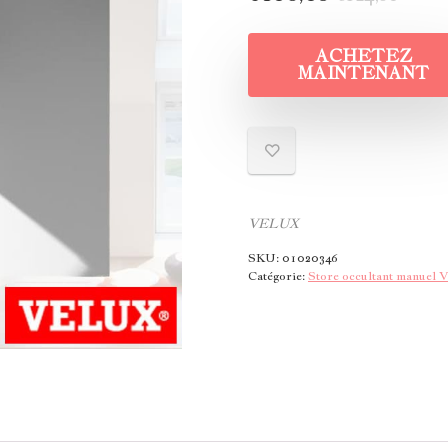
ACHETEZ
MAINTENANT
VELUX
SKU:
01020346
Catégorie:
Store occultant manuel