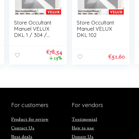
Store Occultant
Store Occultant
Manuel VELUX
Manuel VELUX
DKL 1 / 304 /
DKL 102
M04
€
78,54
€
51,60
15%
For customers
For vendors
Product for review
Testimonial
Contact Us
How to use
Best deals
Donate Us