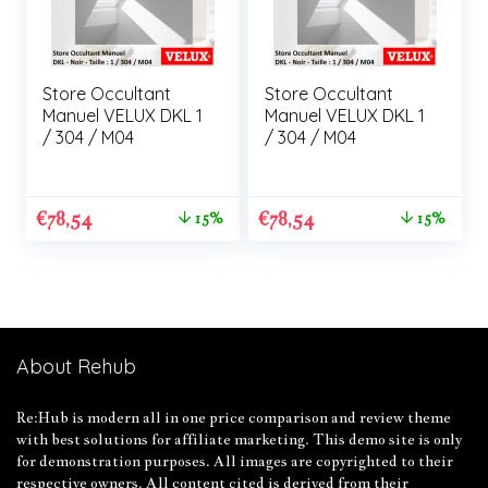
Store Occultant
Store Occultant
Manuel VELUX DKL 1
Manuel VELUX DKL 1
/ 304 / M04
/ 304 / M04
€
78,54
€
78,54
15%
15%
About Rehub
Re:Hub is modern all in one price comparison and review theme
with best solutions for affiliate marketing. This demo site is only
for demonstration purposes. All images are copyrighted to their
respective owners. All content cited is derived from their