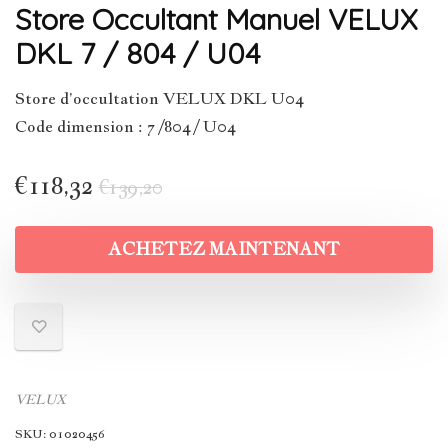
Store Occultant Manuel VELUX
DKL 7 / 804 / U04
Store d’occultation VELUX DKL U04
Code dimension : 7 /804 / U04
€
118,32
€
139,20
ACHETEZ MAINTENANT
VELUX
SKU:
01020456