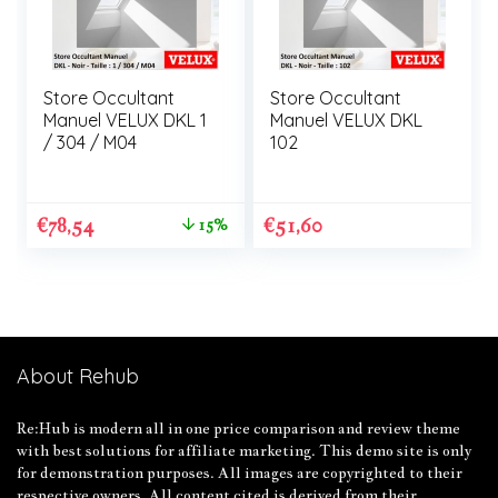
Store Occultant
Store Occultant
Manuel VELUX DKL 1
Manuel VELUX DKL
/ 304 / M04
102
€
78,54
€
51,60
15%
About Rehub
Re:Hub is modern all in one price comparison and review theme
with best solutions for affiliate marketing. This demo site is only
for demonstration purposes. All images are copyrighted to their
respective owners. All content cited is derived from their