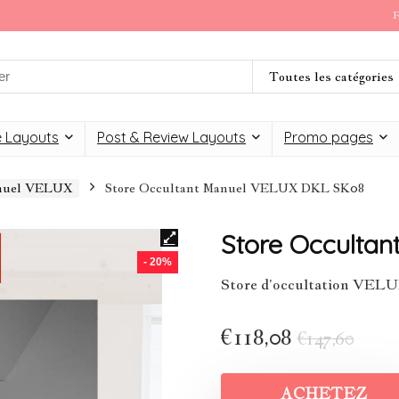
F
Toutes les catégories
 Layouts
Post & Review Layouts
Promo pages
anuel VELUX
Store Occultant Manuel VELUX DKL SK08
Store Occulta
- 20%
Store d’occultation VE
€
118,08
€
147,60
ACHETEZ