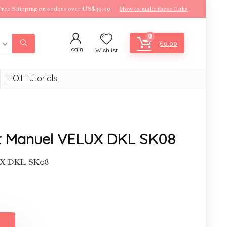
ree Shipping on orders over US$39.99
How to make these links
0
€
0,00
Login
Wishlist
HOT Tutorials
nt Manuel VELUX DKL SK08
LUX DKL SK08