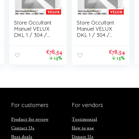
Store Occultant
Store Occultant
Manuel VELUX
Manuel VELUX
DKL 1 / 304 /
DKL 1 / 304 /
M04
M04
€
78,54
€
78,54
15%
15%
For customers
For vendors
Product for review
Testimonial
Contact Us
How to use
Best deals
Donate Us