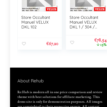
Store Occultant
Store Occultant
Manuel VELUX
Manuel VELUX
DKL 102
DKL 1 / 304 /
M04
€
78,54
€
67,20
15%
About Rehub
Re:Hub is modern all in one price comparison and review
theme with best solutions for affiliate marketing. This
demo site is only for demonstration purposes. All images
are copyrighted to their respective owners. All content