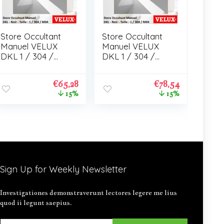
Store Occultant
Store Occultant
Manuel VELUX
Manuel VELUX
DKL 1 / 304 /
DKL 1 / 304 /
M04
M04
€
65,28
€
78,54
15%
15%
Sign Up for Weekly Newsletter
Investigationes demonstraverunt lectores legere me lius
quod ii legunt saepius.