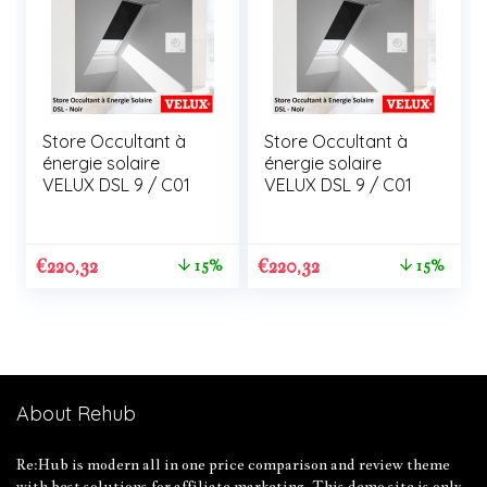
Store Occultant à
Store Occultant à
énergie solaire
énergie solaire
VELUX DSL 9 / C01
VELUX DSL 9 / C01
€
220,32
€
220,32
15%
15%
About Rehub
Re:Hub is modern all in one price comparison and review theme
with best solutions for affiliate marketing. This demo site is only