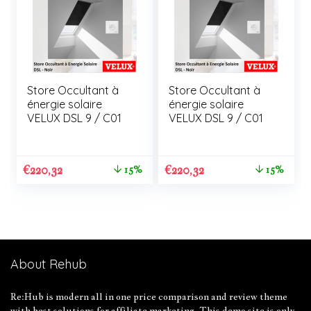
Store Occultant à
Store Occultant à
énergie solaire
énergie solaire
VELUX DSL 9 / C01
VELUX DSL 9 / C01
€
220,32
€
220,32
15%
15%
About Rehub
Re:Hub is modern all in one price comparison and review theme
with best solutions for affiliate marketing. This demo site is only