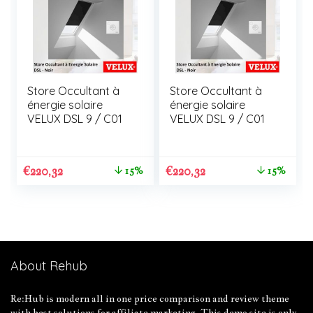
Store Occultant à
Store Occultant à
énergie solaire
énergie solaire
VELUX DSL 9 / C01
VELUX DSL 9 / C01
€
220,32
€
220,32
15%
15%
About Rehub
Re:Hub is modern all in one price comparison and review theme
with best solutions for affiliate marketing. This demo site is only