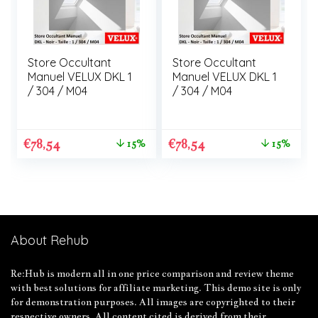
Store Occultant
Store Occultant
Manuel VELUX DKL 1
Manuel VELUX DKL 1
/ 304 / M04
/ 304 / M04
€
78,54
€
78,54
15%
15%
About Rehub
Re:Hub is modern all in one price comparison and review theme
with best solutions for affiliate marketing. This demo site is only
for demonstration purposes. All images are copyrighted to their
respective owners. All content cited is derived from their