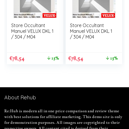
Store Occultant
Store Occultant
Manuel VELUX DKL 1
Manuel VELUX DKL 1
/ 304 / M04
/ 304 / M04
€
78,54
€
78,54
15%
15%
About Rehub
Re:Hub is modern all in one price comparison and review theme
with best solutions for affiliate marketing. This demo site is only
for demonstration purposes. All images are copyrighted to their
respective owners. All content cited is derived from their