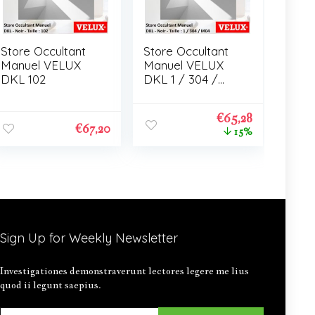
Store Occultant
Store Occultant
Manuel VELUX
Manuel VELUX
DKL 102
DKL 1 / 304 /
M04
€
65,28
€
67,20
15%
Sign Up for Weekly Newsletter
Investigationes demonstraverunt lectores legere me lius
quod ii legunt saepius.