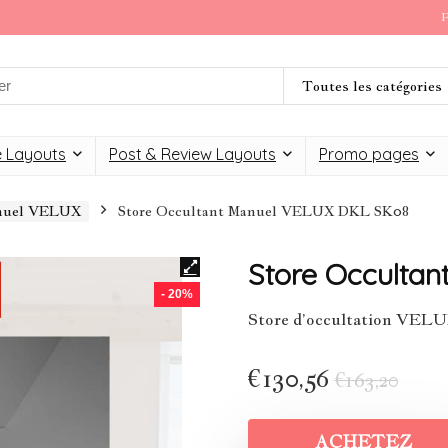
F
Toutes les catégories
 Layouts
Post & Review Layouts
Promo pages
anuel VELUX
Store Occultant Manuel VELUX DKL SK08
Store Occulta
- 20%
Store d’occultation VE
€
130,56
€
163,20
ACHETEZ