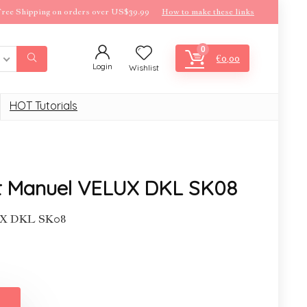
ree Shipping on orders over US$39.99
How to make these links
0
€
0,00
Login
Wishlist
HOT Tutorials
nt Manuel VELUX DKL SK08
LUX DKL SK08