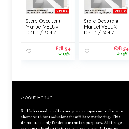
Store Occultant
Store Occultant
Manuel VELUX
Manuel VELUX
DKL 1 / 304 /
DKL 1 / 304 /
M04
M04
€
78,54
€
78,54
15%
15%
About Rehub
Re:Hub is modern all in one price comparison and review
theme with best solutions for affiliate marketing. This
demo site is only for demonstration purposes. All images
are copyrighted to their respective owners. All content