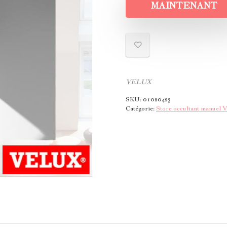
MAINTENANT
VELUX
SKU:
01020423
Catégorie:
Store occultant manuel