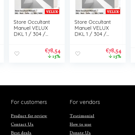
Store Occultant
Store Occultant
Manuel VELUX
Manuel VELUX
DKL 1 / 304 /
DKL 1 / 304 /
M04
M04
€
78,54
€
78,54
15%
15%
For customers
For vendors
Product for review
Testimonial
Contact Us
How to use
Best deals
Donate Us